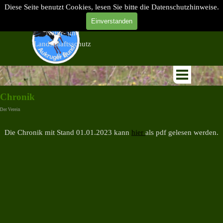
Naturpark Aukrug, Naturschutz, Obstwiese, Arnika, alte Apfelsorten,
Diese Seite benutzt Cookies, lesen Sie bitte die Datenschutzhinweise.
Landschaftsschutz,
Direkt zum Seiteninhalt
Einverstanden
Aukruger Bund für
Natur- und
Landschaftsschutz
e.V.
Menü überspringen
Chronik
Der Verein
Die Chronik mit Stand 01.01.2023 kann
hier
als pdf gelesen werden.