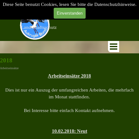
Naturpark Aukrug, Naturschutz, Obstwiese, Arnika, alte Apfelsorten,
Diese Seite benutzt Cookies, lesen Sie bitte die Datenschutzhinweise.
Landschaftsschutz,
Direkt zum Seiteninhalt
Einverstanden
Aukruger Bund für
Natur- und
Landschaftsschutz
e.V.
Menü überspringen
2018
Arbeitseinsätze
Arbeitseinsätze 2018
Dies ist nur ein Auszug der umfangreichen Arbeiten, die mehrfach
im Monat stattfinden.
Bei Interesse bitte einfach
Kontakt
aufnehmen.
10.02.2018: Neut